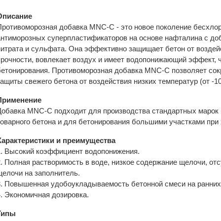
Описание
Противоморозная добавка MNC-C - это новое поколение бесхло
антиморозных суперпластификаторов на основе нафталина с д
нитрата и сульфата. Она эффективно защищает бетон от воздей
прочности, вовлекает воздух и имеет водопонижающий эффект, 
бетонирования. Противоморозная добавка MNC-C позволяет сок
защиты свежего бетона от воздействия низких температур (от -1
Применение
Добавка MNC-C подходит для производства стандартных марок 
товарного бетона и для бетонирования большими участками при 
Характеристики и преимущества
1. Высокий коэффициент водопонижения.
2. Полная растворимость в воде, низкое содержание щелочи, от
щелочи на заполнитель.
3. Повышенная удобоукладываемость бетонной смеси на ранних
4. Экономичная дозировка.
Типы