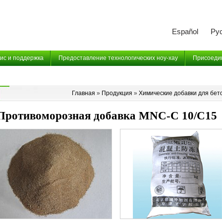
Español
Ру
ис и поддержка
Предоставление технологических ноу-хау
Присоедин
Главная
»
Продукция
»
Химические добавки для бет
Противоморозная добавка
MNC-C 10/C15