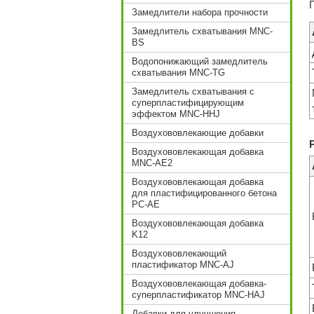
Замедлители набора прочности
Замедлитель схватывания MNC-
BS
Водопонижающий замедлитель
схватывания MNC-TG
Замедлитель схватывания с
суперпластифицирующим
эффектом MNC-HHJ
Воздухововлекающие добавки
Воздухововлекающая добавка
MNC-AE2
Воздухововлекающая добавка
для пластифицированного бетона
PC-AE
Воздухововлекающая добавка
K12
Воздухововлекающий
пластификатор MNC-AJ
Воздухововлекающая добавка-
суперпластификатор MNC-HAJ
Добавки для улучшения