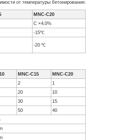
имости от температуры бетонирования:
5
MNC-C20
C ×4.0%
-15℃
-20 ℃
10
MNC-C15
MNC-C20
2
1
20
10
30
15
50
40
%
mm
mm