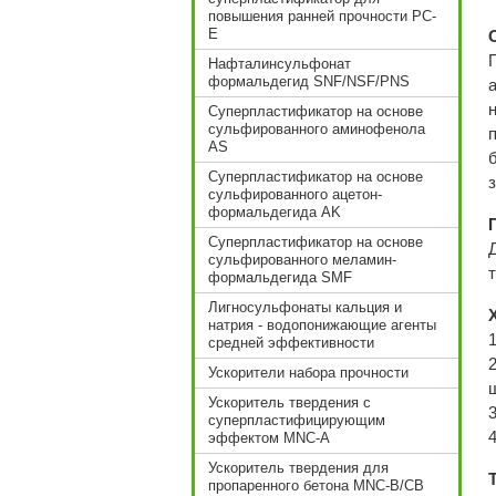
повышения ранней прочности PC-
E
Нафталинсульфонат
формальдегид SNF/NSF/PNS
Суперпластификатор на основе
сульфированного аминофенола
AS
Суперпластификатор на основе
сульфированного ацетон-
формальдегида AK
Суперпластификатор на основе
сульфированного меламин-
формальдегида SMF
Лигносульфонаты кальция и
натрия - водопонижающие агенты
средней эффективности
Ускорители набора прочности
Ускоритель твердения с
суперпластифицирующим
эффектом MNC-A
Ускоритель твердения для
пропаренного бетона MNC-B/CB