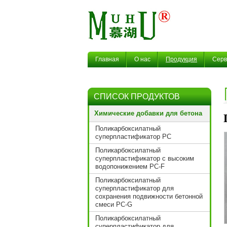
Главная
О нас
Продукция
Серв
СПИСОК ПРОДУКТОВ
Химические добавки для бетона
Поликарбоксилатный
суперпластификатор PС
Поликарбоксилатный
суперпластификатор с высоким
водопонижением PC-F
Поликарбоксилатный
суперпластификатор для
сохранения подвижности бетонной
смеси PC-G
Поликарбоксилатный
суперпластификатор для