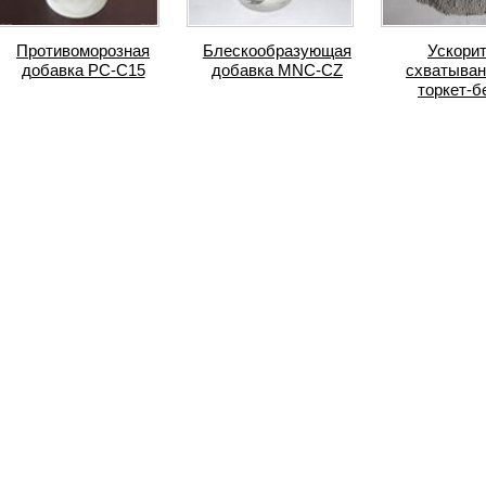
Противоморозная
Блескообразующая
Ускори
добавка PC-C15
добавка MNC-CZ
схватыван
торкет-б