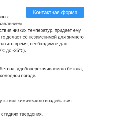
Контактная форма
рных
обавлением
ствия низких температур, придает ему
что делает её незаменимой для зимнего
ратить время, необходимое для
0℃ до -25℃).
бетона, удобоперекачиваемого бетона,
холодной погоде.
сутствие химического воздействия
 стадиях твердения.