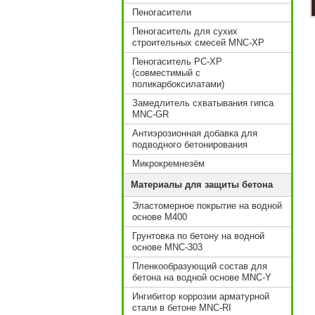
Пеногасители
Пеногаситель для сухих
строительных смесей MNC-XP
Пеногаситель PC-XP
(совместимый с
поликарбоксилатами)
Замедлитель схватывания гипса
MNC-GR
Антиэрозионная добавка для
подводного бетонирования
Микрокремнезём
Материалы для защиты бетона
Эластомерное покрытие на водной
основе M400
Грунтовка по бетону на водной
основе MNC-303
Пленкообразующий состав для
бетона на водной основе MNC-Y
Ингибитор коррозии арматурной
стали в бетоне MNC-RI