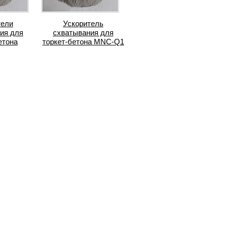
тели
Ускоритель
ия для
схватывания для
етона
торкет-бетона MNC-Q1