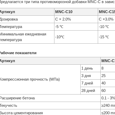
Предлагается три типа противоморозной добавки MNC-C в завис
Артикул
MNC-C10
MNC-C1
Дозировка
C × 2.0%
C ×3.0%
Температура
-5 ℃
-10 ℃
Минимальная ежедневная
-10℃
-15 ℃
температура
Рабочие показатели
Артикул
MNC-C
1 день
8
3 дня
25
Компрессионная прочность (MПа)
7 дней
40
28 дней
60
Расширение бетона
0.1 - 3
Текучесть
≥240 
Высота цементирования
≤200 