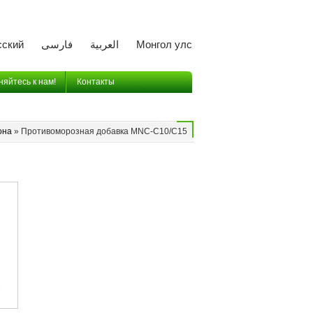
сский
فارسی
العربية
Монгол улс
яйтесь к нам!
Контакты
она
»
Противоморозная добавка MNC-C10/C15