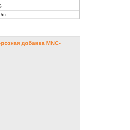
%
 /m
розная добавка MNC-